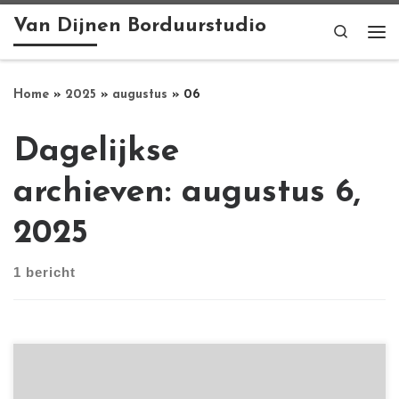
Van Dijnen Borduurstudio
Ga naar inhoud
Search
Me
Home
»
2025
»
augustus
»
06
Dagelijkse
archieven:
augustus 6,
2025
1 bericht