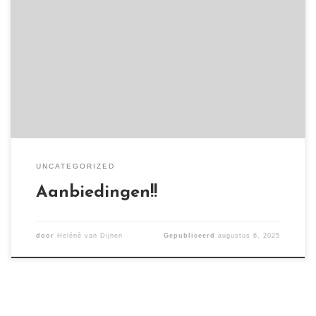
Omdat dit merk uit mijn collectie is gegaan!!
UNCATEGORIZED
Aanbiedingen!!
door
Helénè van Dijnen
Gepubliceerd
augustus 6, 2025