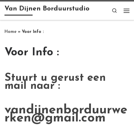
Van Dijnen Borduurstudio
Ga naar inhoud
Search
Me
Home
»
Voor Info :
Voor Info :
Stuurt u gerust een
mail naar :
vandijnenborduurwe
rken@gmail.com